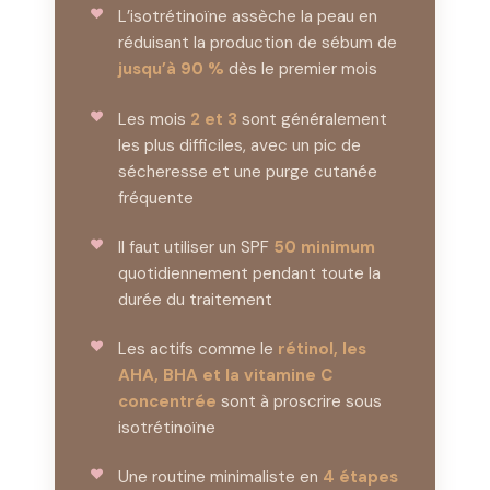
L’isotrétinoïne assèche la peau en
réduisant la production de sébum de
jusqu’à 90 %
dès le premier mois
Les mois
2 et 3
sont généralement
les plus difficiles, avec un pic de
sécheresse et une purge cutanée
fréquente
Il faut utiliser un SPF
50 minimum
quotidiennement pendant toute la
durée du traitement
Les actifs comme le
rétinol, les
AHA, BHA et la vitamine C
concentrée
sont à proscrire sous
isotrétinoïne
Une routine minimaliste en
4 étapes