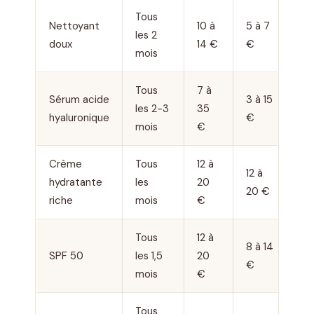
Tous
Nettoyant
10 à
5 à 7
les 2
doux
14 €
€
mois
Tous
7 à
Sérum acide
3 à 15
les 2-3
35
hyaluronique
€
mois
€
Crème
Tous
12 à
12 à
hydratante
les
20
20 €
riche
mois
€
Tous
12 à
8 à 14
SPF 50
les 1,5
20
€
mois
€
Tous