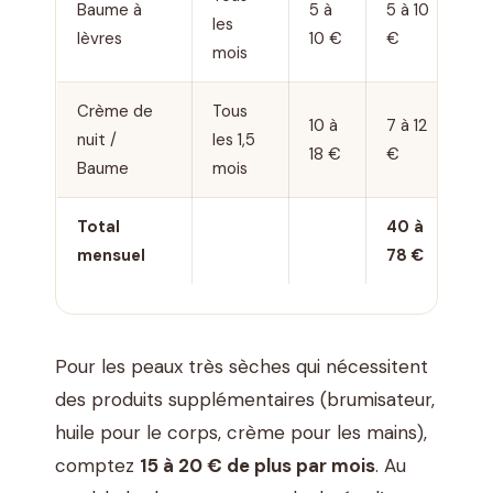
Baume à
5 à
5 à 10
les
lèvres
10 €
€
mois
Crème de
Tous
10 à
7 à 12
nuit /
les 1,5
18 €
€
Baume
mois
Total
40 à
mensuel
78 €
Pour les peaux très sèches qui nécessitent
des produits supplémentaires (brumisateur,
huile pour le corps, crème pour les mains),
comptez
15 à 20 € de plus par mois
. Au