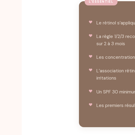
Le rétinol s’appli
La règle 1/2/3 r
sur 2 à 3 mois
Les concentration
L’association réti
irritations
Un SPF 30 minimu
Les premiers résu