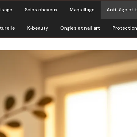
visage
Soins cheveux
Maquillage
Anti-âge et 
turelle
K-beauty
Ongles et nail art
Protection