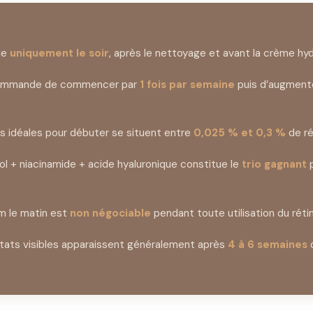
que
uniquement le soir
, après le nettoyage et avant la crème hy
ecommande de commencer par
1 fois par semaine
puis d’augment
s idéales pour débuter se situent entre
0,025 % et 0,3 %
de ré
nol + niacinamide + acide hyaluronique constitue le
trio gagnant
p
m le matin est
non négociable
pendant toute utilisation du rétin
ltats visibles apparaissent généralement après
4 à 6 semaines
d