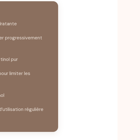
dratante
er progressivement
tinol pur
our limiter les
ol
’utilisation régulière