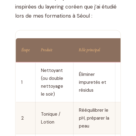
inspirées du layering coréen que j’ai étudié
lors de mes formations à Séoul :
Temps
Étape
Produit
Rôle principal
d’absorpt
Nettoyant
Éliminer
(ou double
Rinçag
1
impuretés et
nettoyage
immédi
résidus
le soir)
Rééquilibrer le
Tonique /
30
2
pH, préparer la
Lotion
second
peau