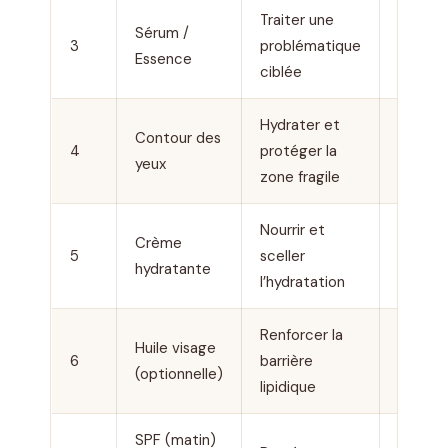
Traiter une
Sérum /
1 à 2
3
problématique
Essence
minute
ciblée
Hydrater et
Contour des
30
4
protéger la
yeux
second
zone fragile
Nourrir et
Crème
1 à 2
5
sceller
hydratante
minute
l’hydratation
Renforcer la
Huile visage
6
barrière
2 minu
(optionnelle)
lipidique
SPF (matin)
2 minu