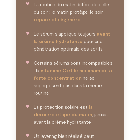
La routine du matin diffère de celle
du soir : le matin protège, le soir
répare et régénère
Le sérum s’applique toujours
avant
la crème hydratante
pour une
pénétration optimale des actifs
Certains sérums sont incompatibles
: la
vitamine C et le niacinamide à
forte concentration
ne se
superposent pas dans la même
routine
La protection solaire est
la
dernière étape du matin
, jamais
avant la crème hydratante
Un layering bien réalisé peut