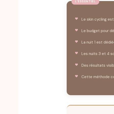
Le skin cycling e
Le budget pour dé
La nuit 1 est dédiée
Les nuits 3 et 4 s
Des résultats vis
Cette méthode co