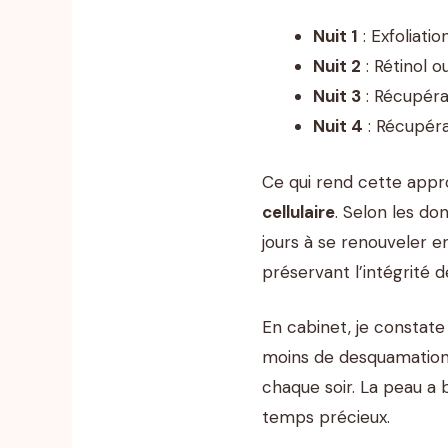
Nuit 1
: Exfoliati
Nuit 2
: Rétinol o
Nuit 3
: Récupéra
Nuit 4
: Récupéra
Ce qui rend cette appro
cellulaire
. Selon les do
jours à se renouveler en
préservant l’intégrité d
En cabinet, je constate
moins de desquamation e
chaque soir. La peau a 
temps précieux.