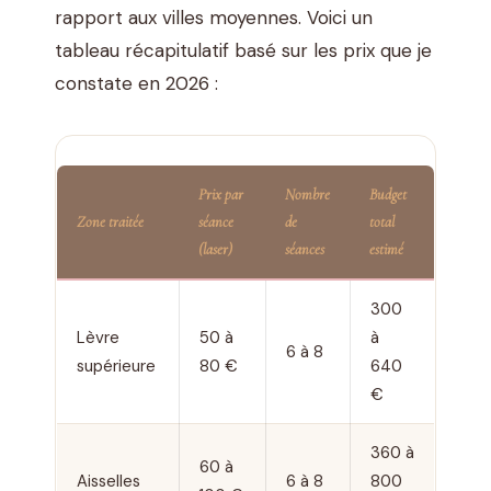
rapport aux villes moyennes. Voici un
tableau récapitulatif basé sur les prix que je
constate en 2026 :
Prix par
Nombre
Budget
Zone traitée
séance
de
total
(laser)
séances
estimé
300
Lèvre
50 à
à
6 à 8
supérieure
80 €
640
€
360 à
60 à
Aisselles
6 à 8
800