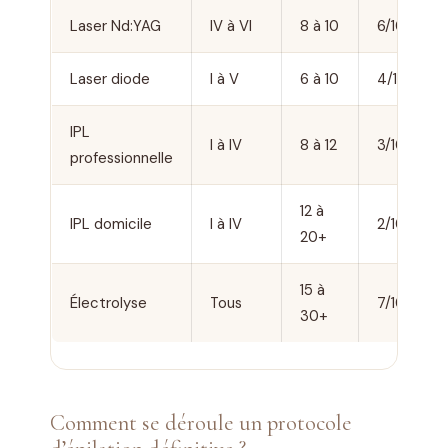
Laser Nd:YAG
IV à VI
8 à 10
6/10
Laser diode
I à V
6 à 10
4/10
IPL
I à IV
8 à 12
3/10
professionnelle
12 à
IPL domicile
I à IV
2/10
20+
15 à
Électrolyse
Tous
7/10
30+
Comment se déroule un protocole