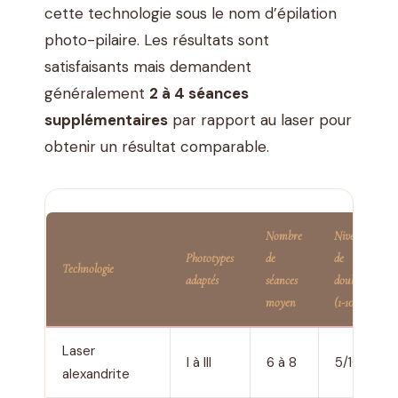
cette technologie sous le nom d’épilation
photo-pilaire. Les résultats sont
satisfaisants mais demandent
généralement
2 à 4 séances
supplémentaires
par rapport au laser pour
obtenir un résultat comparable.
Nombre
Niveau
Phototypes
de
de
Technologie
adaptés
séances
douleur
moyen
(1-10)
Laser
I à III
6 à 8
5/10
alexandrite