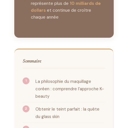
représente plus de
10 milliards de
dollars
et continue de croître
chaque année
Sommaire
La philosophie du maquillage
coréen : comprendre l’approche K-
beauty
Obtenir le teint parfait : la quête
du glass skin