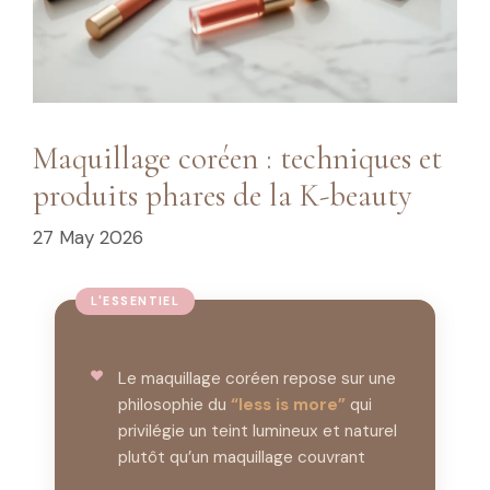
Maquillage coréen : techniques et
produits phares de la K-beauty
27 May 2026
Le maquillage coréen repose sur une
philosophie du
“less is more”
qui
privilégie un teint lumineux et naturel
plutôt qu’un maquillage couvrant