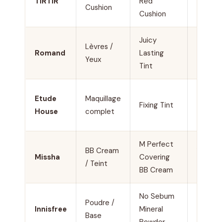
TIRTIR
Red
Cushion
28 €
Cushion
Juicy
Lèvres /
8 à 15
Romand
Lasting
Yeux
€
Tint
Etude
Maquillage
5 à
Fixing Tint
House
complet
20 €
M Perfect
BB Cream
10 à
Missha
Covering
/ Teint
22 €
BB Cream
No Sebum
Poudre /
6 à 18
Innisfree
Mineral
Base
€
Powder