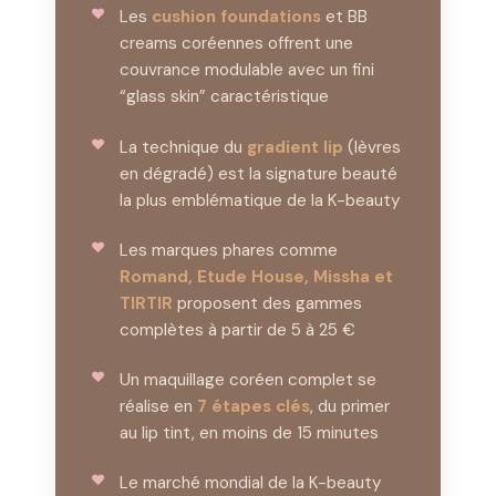
Les
cushion foundations
et BB
creams coréennes offrent une
couvrance modulable avec un fini
“glass skin” caractéristique
La technique du
gradient lip
(lèvres
en dégradé) est la signature beauté
la plus emblématique de la K-beauty
Les marques phares comme
Romand, Etude House, Missha et
TIRTIR
proposent des gammes
complètes à partir de 5 à 25 €
Un maquillage coréen complet se
réalise en
7 étapes clés
, du primer
au lip tint, en moins de 15 minutes
Le marché mondial de la K-beauty