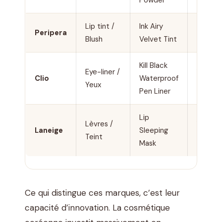
Lip tint /
Ink Airy
7 à 13
Peripera
Blush
Velvet Tint
€
Kill Black
Eye-liner /
10 à
Clio
Waterproof
Yeux
20 €
Pen Liner
Lip
Lèvres /
15 à
Laneige
Sleeping
Teint
30 €
Mask
Ce qui distingue ces marques, c’est leur
capacité d’innovation. La cosmétique