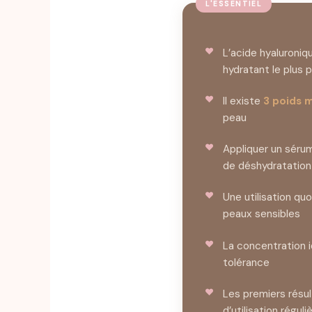
L’acide hyaluroniq
hydratant le plus
Il existe
3 poids 
peau
Appliquer un sérum
de déshydratation
Une utilisation qu
peaux sensibles
La concentration 
tolérance
Les premiers résul
d’utilisation réguli