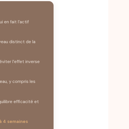
ui en fait l’actif
eau distinct de la
viter l’effet inverse
eau, y compris les
ilibre efficacité et
à 4 semaines