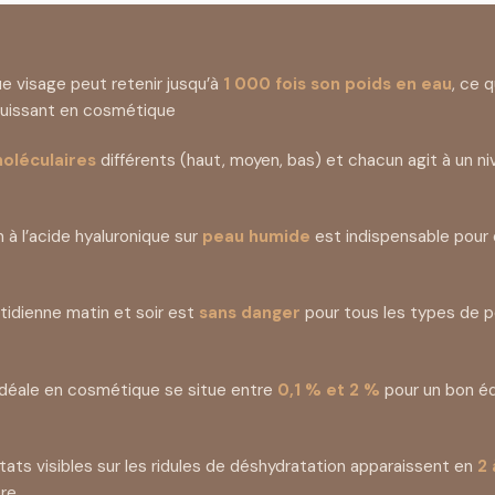
ue visage peut retenir jusqu’à
1 000 fois son poids en eau
, ce q
 puissant en cosmétique
moléculaires
différents (haut, moyen, bas) et chacun agit à un niv
 à l’acide hyaluronique sur
peau humide
est indispensable pour é
otidienne matin et soir est
sans danger
pour tous les types de p
idéale en cosmétique se situe entre
0,1 % et 2 %
pour un bon équ
tats visibles sur les ridules de déshydratation apparaissent en
2 
ère