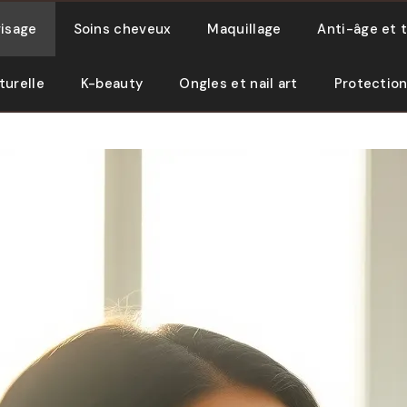
visage
Soins cheveux
Maquillage
Anti-âge et 
turelle
K-beauty
Ongles et nail art
Protection