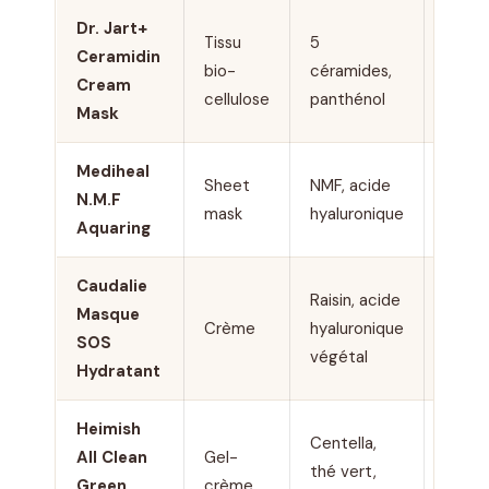
Dr. Jart+
Tissu
5
Ceramidin
9 € /
bio-
céramides,
Cream
unité
cellulose
panthénol
Mask
Mediheal
2,50
Sheet
NMF, acide
N.M.F
€ /
mask
hyaluronique
Aquaring
unité
Caudalie
Raisin, acide
22 €
Masque
Crème
hyaluronique
/ 75
SOS
végétal
ml
Hydratant
Heimish
Centella,
All Clean
Gel-
18 € /
thé vert,
Green
crème
150 g