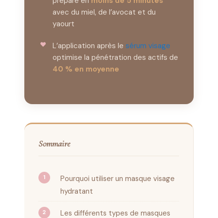
prépare en
moins de 5 minutes
avec du miel, de l’avocat et du
yaourt
L’application après le
sérum visage
optimise la pénétration des actifs de
40 % en moyenne
Sommaire
Pourquoi utiliser un masque visage
hydratant
Les différents types de masques