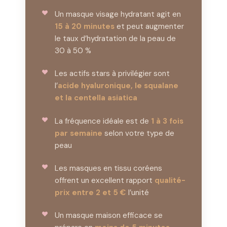
Un masque visage hydratant agit en
15 à 20 minutes
et peut augmenter
le taux d’hydratation de la peau de
30 à 50 %
Les actifs stars à privilégier sont
l’
acide hyaluronique, le squalane
et la centella asiatica
La fréquence idéale est de
1 à 3 fois
par semaine
selon votre type de
peau
Les masques en tissu coréens
offrent un excellent rapport
qualité-
prix entre 2 et 5 €
l’unité
Un masque maison efficace se