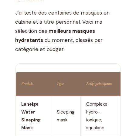
J’ai testé des centaines de masques en
cabine et à titre personnel. Voici ma
sélection des
meilleurs masques
hydratants
du moment, classés par
catégorie et budget.
Prix
Produit
Type
Actifs principaux
indicatif
Laneige
Complexe
28 €
Water
Sleeping
hydro-
/ 70
Sleeping
mask
ionique,
ml
Mask
squalane