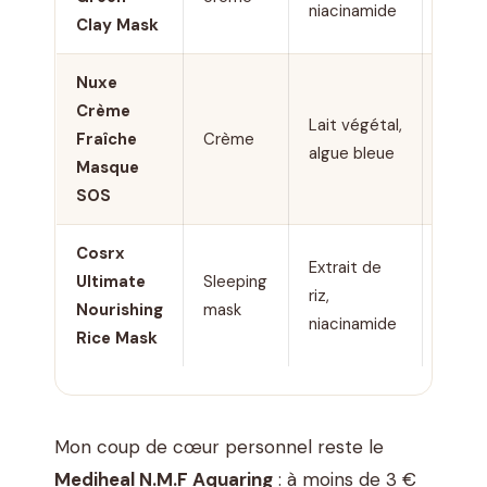
niacinamide
Clay Mask
Nuxe
Crème
20 €
Lait végétal,
Fraîche
Crème
/ 50
algue bleue
Masque
ml
SOS
Cosrx
Extrait de
Ultimate
Sleeping
16 € /
riz,
Nourishing
mask
60 ml
niacinamide
Rice Mask
Mon coup de cœur personnel reste le
Mediheal N.M.F Aquaring
: à moins de 3 €