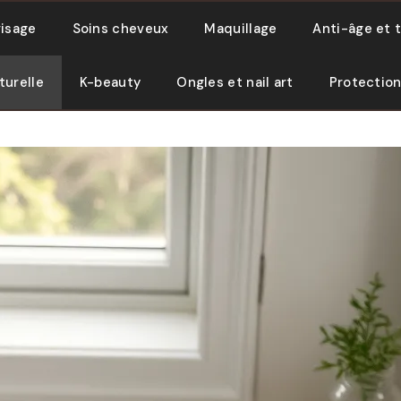
visage
Soins cheveux
Maquillage
Anti-âge et 
turelle
K-beauty
Ongles et nail art
Protection