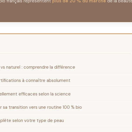
io français représentent
plus de 20 % du marché
de la beaut
vs naturel : comprendre la différence
rtifications à connaître absolument
éellement efficaces selon la science
sa transition vers une routine 100 % bio
plète selon votre type de peau