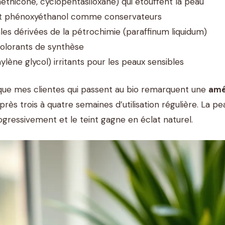
méthicone, cyclopentasiloxane) qui étouffent la peau
t phénoxyéthanol comme conservateurs
les dérivées de la pétrochimie (paraffinum liquidum)
olorants de synthèse
lène glycol) irritants pour les peaux sensibles
 que mes clientes qui passent au bio remarquent une
amél
s trois à quatre semaines d’utilisation régulière. La pea
gressivement et le teint gagne en éclat naturel.