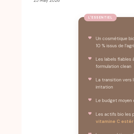
25 May 2026
Un cosmétique bio
10 % issus de l’agr
Les labels fiables
formulation clean
La transition vers 
irritation
Le budget moyen d
Les actifs bio les
vitamine C estéri