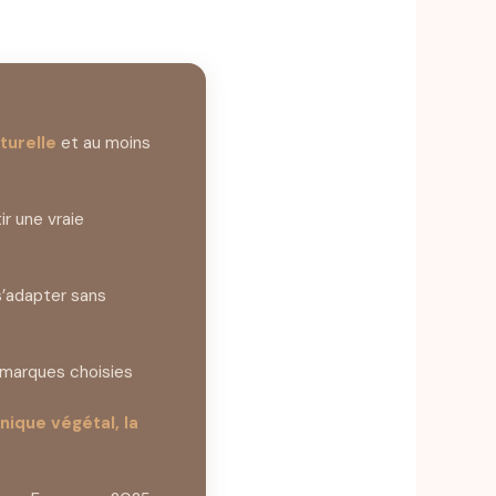
turelle
et au moins
ir une vraie
s’adapter sans
 marques choisies
nique végétal, la