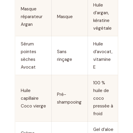
Huile
Masque
d’argan,
réparateur
Masque
Bau
kératine
Argan
végétale
Sérum
Huile
pointes
Sans
d’avocat,
Flui
sèches
rinçage
vitamine
Avocat
E
100 %
Huile
huile de
Pré-
Huil
capillaire
coco
shampooing
soli
Coco vierge
pressée à
froid
Gel d’aloe