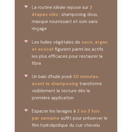
La routine idéale repose sur
3
étapes clés
: shampooing doux,
masque nourrissant et soin sans
rinçage
Les huiles végétales de
coco, argan
et avocat
figurent parmi les actifs
les plus efficaces pour restaurer la
fibre
Un bain d’huile posé
30 minutes
avant le shampooing
transforme
visiblement la texture dès la
première application
Espacer les lavages à
2 ou 3 fois
par semaine
suffit pour préserver le
film hydrolipidique du cuir chevelu