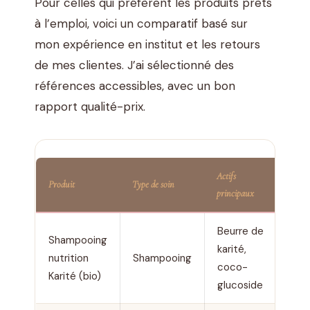
Pour celles qui préfèrent les produits prêts
à l’emploi, voici un comparatif basé sur
mon expérience en institut et les retours
de mes clientes. J’ai sélectionné des
références accessibles, avec un bon
rapport qualité-prix.
Actifs
Produit
Type de soin
Textu
principaux
Beurre de
Shampooing
karité,
Crè
nutrition
Shampooing
coco-
onc
Karité (bio)
glucoside