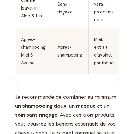
Crème
Sans
vera,
Crè
leave-in
rinçage
protéines
lég
Aloe & Lin
de lin
Après-
Miel,
shampooing
Après-
extrait
Lait
Miel &
shampooing
d’avoine,
onc
Avoine
panthénol
Je recommande de combiner au minimum
un shampooing doux, un masque et un
soin sans rinçage
. Avec ces trois produits,
vous couvrez les besoins essentiels de vos
cheveux secs. Le budget mensuel se situe