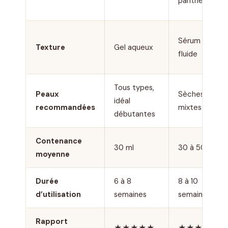
panthénol
Sérum
Texture
Gel aqueux
fluide
Tous types,
Peaux
Sèches à
idéal
recommandées
mixtes
débutantes
Contenance
30 ml
30 à 50 ml
moyenne
Durée
6 à 8
8 à 10
d’utilisation
semaines
semaines
Rapport