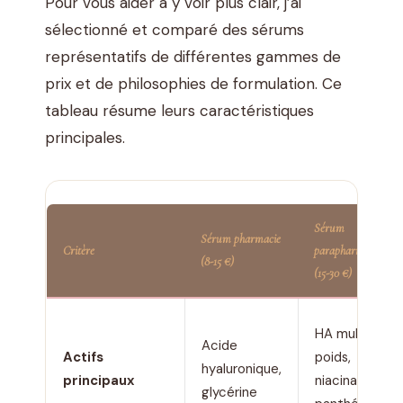
Pour vous aider à y voir plus clair, j’ai
sélectionné et comparé des sérums
représentatifs de différentes gammes de
prix et de philosophies de formulation. Ce
tableau résume leurs caractéristiques
principales.
Sérum
Sérum pharmacie
Critère
parapharmacie
(8-15 €)
(15-30 €)
HA multi-
Acide
Actifs
poids,
hyaluronique,
principaux
niacinamide,
glycérine