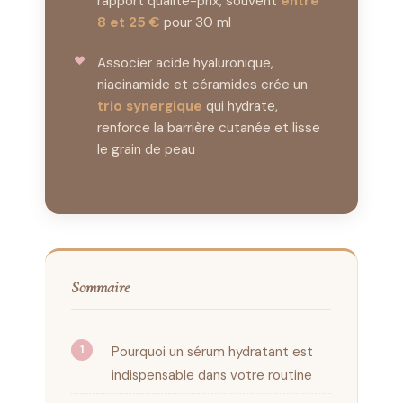
rapport qualité-prix, souvent
entre
8 et 25 €
pour 30 ml
Associer acide hyaluronique,
niacinamide et céramides crée un
trio synergique
qui hydrate,
renforce la barrière cutanée et lisse
le grain de peau
Sommaire
Pourquoi un sérum hydratant est
indispensable dans votre routine