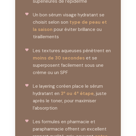
supérieures de l’épiderme
Un bon sérum visage hydratant se
choisit selon son
type de peau et
la saison
pour éviter brillance ou
tiraillements
Les textures aqueuses pénètrent en
moins de 30 secondes
et se
superposent facilement sous une
crème ou un SPF
Le layering coréen place le sérum
hydratant en
3ᵉ ou 4ᵉ étape
, juste
après le toner, pour maximiser
l’absorption
Les formules en pharmacie et
parapharmacie offrent un excellent